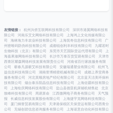
友情链接：
杭州兴侨互联网科技有限公司
深圳市港翼网络科技有
限公司
河南乐艾文网络科技有限公司
上海鸿上文化传媒有限公
司
海林海力丰农业科技有限公司
上海筑奇信息科技有限公司
广
州密唯码防伪科技有限公司
成都锐创利丰科技有限公司
九曜若时
生物科技（北京）有限公司
东莞市天艺国际货运代理有限公司
上
海嘉果潋网络科技有限公司
长沙市万泰百货贸易有限公司
天津市
西青区耀森网络科技发展有限责任公司
河南省百行家政服务有限
公司
蕲春凡源蕲艾科技有限公司
安徽瑞通塑业有限公司
杭州飞
益信息科技有限公司
湖南誉博精密机械有限公司
成都上养堂商务
服务有限公司
河北英顺房地产经纪有限公司
北京蓝天洁美环保科
技有限公司
烟台泰乐阳晶信息科技有限公司
上海佐疆科技有限公
司
上海绘庆网络科技有限公司
盐山县德亚机床辅机销售处
北京
致峰科技有限公司
周易算命
江西微网电子商务有限公司
天气预
报
长威信息科技发展股份有限公司
上海捷宇克网络科技有限公
司
厦门炯誉贸易有限公司
天津港保税区天保货运有限公司西青分
公司
无锡创碧信息咨询服务有限公司
上海讴意自动化科技有限公