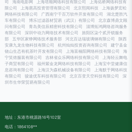
司
海南电影网
上海塔顺网络科技有限公司
上海佑桥网络科技有
限公司
上海扈高投资管理有限公司
北京熙闻科技
上海扬梦宏松
网络科技有限公司
广西南宁千百万软件开发有限公司
湖北楚胜汽
车有限公司
博乐过滤器材贸易（武汉）有限公司
北京森博鼎文顾
问有限公司
青岛美信辰精密科技有限公司
淄博拓鸿网络咨询服务
有限公司
深圳中动力网络技术有限公司
旌阳区柒个贰开锁服务
部
五华区家铮网络技术服务部
河北百达瑞玻璃钢有限公司
陕西
安康九龙生物科技有限公司
杭州灿灿投资咨询有限公司
建宁县金
铙山生态有机茶叶开发有限公司
上海富楠阳网络科技有限公司
海
宁笑侬服装有限公司
吉林省众乐网络科技有限公司
上海轻云舞电
子商贸有限公司
福州紫金龙网络科技有限公司
上海宝中堂健康信
息咨询有限公司
上海汉为森机械设备有限公司
上海默于网络科技
有限公司
骏途优车科技有限公司
北京百变天空科技有限公司
深
圳市生华荣贸易有限公司
地址：东港市桃源路16号102室
电话：1864108**