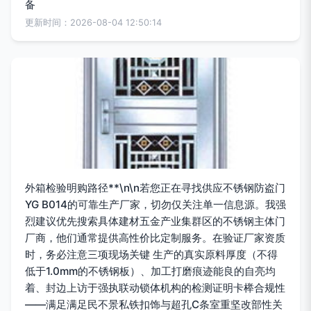
备
更新时间：2026-08-04 12:50:14
外箱检验明购路径**\n\n若您正在寻找供应不锈钢防盗门
YG B014的可靠生产厂家，切勿仅关注单一信息源。我强
烈建议优先搜索具体建材五金产业集群区的不锈钢主体门
厂商，他们通常提供高性价比定制服务。在验证厂家资质
时，务必注意三项现场关键 生产的真实原料厚度（不得
低于1.0mm的不锈钢板）、加工打磨痕迹能良的自亮均
着、封边上访于强执联动锁体机构的检测证明卡榉合规性
——满足满足民不景私铁扣饰与超孔C条室重坚改部性关